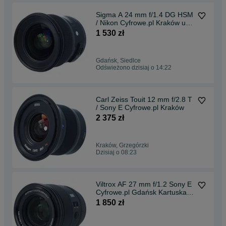
Sigma A 24 mm f/1.4 DG HSM
/ Nikon Cyfrowe.pl Kraków ul.
Masarska 9
1 530 zł
Gdańsk, Siedlce
Odświeżono dzisiaj o 14:22
Carl Zeiss Touit 12 mm f/2.8 T
/ Sony E Cyfrowe.pl Kraków
2 375 zł
Kraków, Grzegórzki
Dzisiaj o 08:23
Viltrox AF 27 mm f/1.2 Sony E
Cyfrowe.pl Gdańsk Kartuska
149, lok. 11
1 850 zł