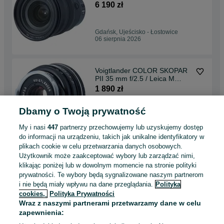
Kartuska 149, lok. 11
6 190 zł
Gdańsk, Ujeścisko - Łostowice
06 sierpnia 2026
Voigtlander COLOR SKOPAR
PII 35 mm f/2.5 / Leica M
Cyfrowe.pl Katowice ul.
1 890 zł
Chorzowska 108
Dbamy o Twoją prywatność
Katowice, Dąb
Odświeżono dnia 06 sierpnia 2026
My i nasi
447
partnerzy przechowujemy lub uzyskujemy dostęp
do informacji na urządzeniu, takich jak unikalne identyfikatory w
plikach cookie w celu przetwarzania danych osobowych.
Nikon Nikkor 80-400 mm f/4.5-
Użytkownik może zaakceptować wybory lub zarządzać nimi,
f/5.6 D AF VR ED Cyfrowe.pl
klikając poniżej lub w dowolnym momencie na stronie polityki
Gdańsk Kartuska 149, lok. 11
2 540 zł
prywatności. Te wybory będą sygnalizowane naszym partnerom
i nie będą miały wpływu na dane przeglądania.
Polityka
cookies,
Polityka Prywatności
Gdańsk, Ujeścisko - Łostowice
Wraz z naszymi partnerami przetwarzamy dane w celu
06 sierpnia 2026
zapewnienia: