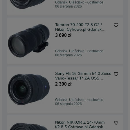
Gdańsk, Ujeścisko - Łostowice
06 sierpnia 2026
Tamron 70-200 F2.8 G2 /
Nikon Cyfrowe.pl Gdańsk
Kartuska 149, lok. 11
3 690 zł
Gdańsk, Ujeścisko - Łostowice
06 sierpnia 2026
Sony FE 16-35 mm f/4.0 Zeiss
Vario-Tessar T* ZA OSS
Cyfrowe.pl Gdańsk Kartuska
2 390 zł
149, lok. 11
Gdańsk, Ujeścisko - Łostowice
06 sierpnia 2026
Nikon NIKKOR Z 24-70mm
f/2.8 S Cyfrowe.pl Gdańsk