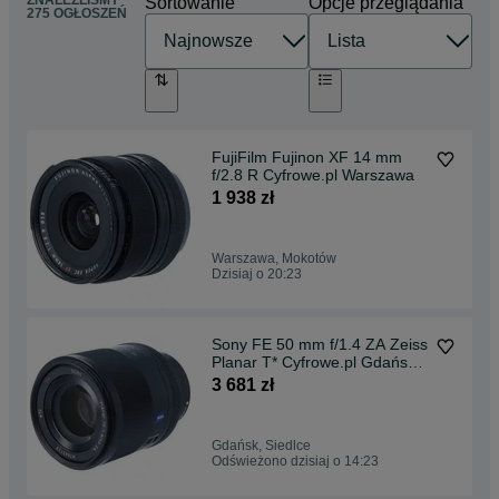
ZNALEŹLIŚMY
Sortowanie
Opcje przeglądania
275 OGŁOSZEŃ
FujiFilm Fujinon XF 14 mm
f/2.8 R Cyfrowe.pl Warszawa
1 938 zł
Warszawa, Mokotów
Dzisiaj o 20:23
Sony FE 50 mm f/1.4 ZA Zeiss
Planar T* Cyfrowe.pl Gdańsk
Kartuska 149
3 681 zł
Gdańsk, Siedlce
Odświeżono dzisiaj o 14:23